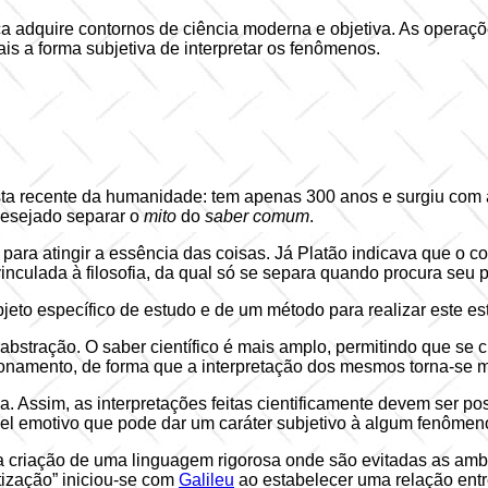
 adquire contornos de ciência moderna e objetiva. As operaçõ
is a forma subjetiva de interpretar os fenômenos.
ta recente da humanidade: tem apenas 300 anos e surgiu com a r
 desejado separar o
mito
do
saber comum
.
para atingir a essência das coisas. Já Platão indicava que o c
vinculada à filosofia, da qual só se separa quando procura seu
to específico de estudo e de um método para realizar este es
e abstração. O saber científico é mais amplo, permitindo que 
cionamento, de forma que a interpretação dos mesmos torna-se 
a. Assim, as interpretações feitas cientificamente devem ser pos
pel emotivo que pode dar um caráter subjetivo à algum fenômen
ria a criação de uma linguagem rigorosa onde são evitadas as a
ização” iniciou-se com
Galileu
ao estabelecer uma relação entr