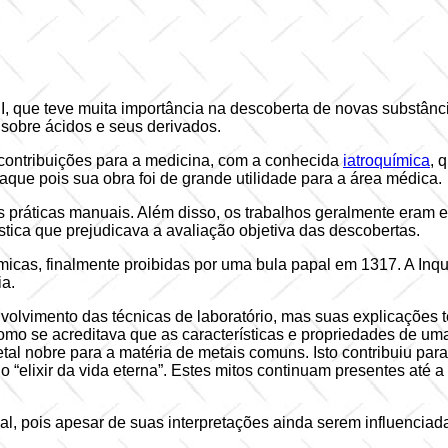
XIII, que teve muita importância na descoberta de novas substân
 sobre ácidos e seus derivados.
 contribuições para a medicina, com a conhecida
iatroquímica
, 
que pois sua obra foi de grande utilidade para a área médica.
s práticas manuais. Além disso, os trabalhos geralmente eram 
stica que prejudicava a avaliação objetiva das descobertas.
micas, finalmente proibidas por uma bula papal em 1317. A Inqu
ia.
olvimento das técnicas de laboratório, mas suas explicações t
mo se acreditava que as características e propriedades de uma
tal nobre para a matéria de metais comuns. Isto contribuiu para
“elixir da vida eterna”. Estes mitos continuam presentes até 
, pois apesar de suas interpretações ainda serem influenciadas