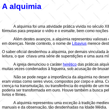
A alquimia
A alquimia foi uma atividade prática vivida no século 
fórmulas para preparar o vidro e o esmalte, bem como noções
Além destes avanços, a alquimia representou valiosas
em doenças. Neste contexto, o nome de
Libavius
merece desta
O saber oficial desdenhou a alquimia, por demais vinculada à
leitura, o que
criava uma série de superstições e uma aura mí
A igreja denunciou o caráter
herético
das práticas alquí
muitas vezes condenados à fogueira, sob acusação de bruxar
Não se pode negar a importância da alquimia no desenv
eram vistas como seres vivos, compostos por corpo e alma. Co
crença na transmutação, ou transferência do espírito de um me
poderia ser transformada em ouro. Houve também a busca pelo 
livros e filmes.
A alquimia representou uma exceção à tradição medieval
manuais e da observação, tão desdenhadas na Idade Média.